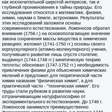
как исключительной широтой интересов, так и
глубиной проникновения в тайны природы. Его
исследования относятся к математике, физике,
химии, наукам о Земле, астрономии. Результаты
этих исследований заложили основы
современного естествознания. Ломоносов обратил
внимание (1756 г.) на основополагающее значение
закона сохранения массы вещества в химических
реакциях; изложил (1741-1750 гг.) основы своего
корпускулярного (атомно-молекулярного) учения,
получившего развитие лишь спустя столетие;
выдвинул (1744-1748 гг.) кинетическую теорию
теплоты; обосновал (1747-1752 гг.) необходимость
привлечения физики для объяснения химических
явлений и предложил для теоретической части
химии название "физическая химия", а для
практической части - "техническая химия". Его
труды стали рубежом в развитии науки,
отграничивающим натурфилософию от
экспериментального естествознания. До 1748 г.
Ломоносов занимался преимущественно