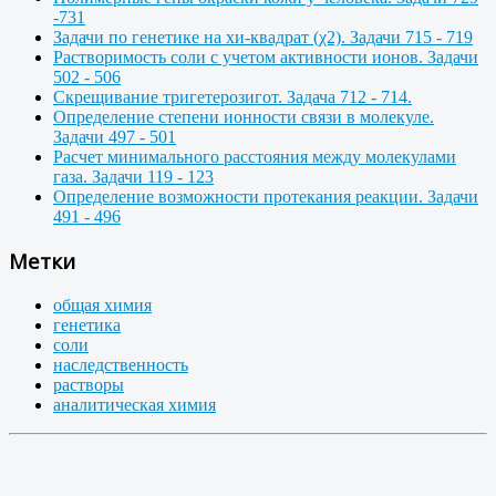
-731
Задачи по генетике на хи-квадрат (χ2). Задачи 715 - 719
Растворимость соли с учетом активности ионов. Задачи
502 - 506
Скрещивание тригетерозигот. Задача 712 - 714.
Определение степени ионности связи в молекуле.
Задачи 497 - 501
Расчет минимального расстояния между молекулами
газа. Задачи 119 - 123
Определение возможности протекания реакции. Задачи
491 - 496
Метки
общая химия
генетика
соли
наследственность
растворы
аналитическая химия