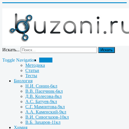
Искать...
Искать
Toggle Navigation
Разное
Методика
Статьи
Тесты
Биология
Н.И. Сонин-6кл
В.В. Пасечник-6кл
Д.В. Колесова-8кл
А.С. Батуев-9кл
С.Г. Мамонтова-9кл
А.А. Каменский-9кл
В.И. Сивоглазов-10кл
В.Б. Захаров-11кл
Химия