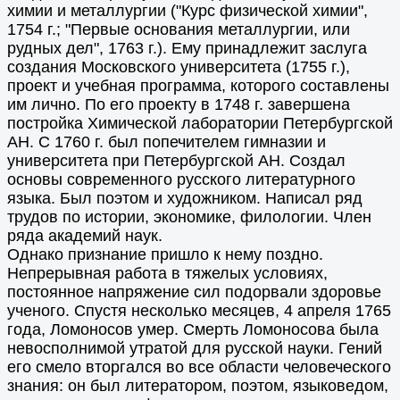
химии и металлургии ("Курс физической химии",
1754 г.; "Первые основания металлургии, или
рудных дел", 1763 г.). Ему принадлежит заслуга
создания Московского университета (1755 г.),
проект и учебная программа, которого составлены
им лично. По его проекту в 1748 г. завершена
постройка Химической лаборатории Петербургской
АН. С 1760 г. был попечителем гимназии и
университета при Петербургской АН. Создал
основы современного русского литературного
языка. Был поэтом и художником. Написал ряд
трудов по истории, экономике, филологии. Член
ряда академий наук.
Однако признание пришло к нему поздно.
Непрерывная работа в тяжелых условиях,
постоянное напряжение сил подорвали здоровье
ученого. Спустя несколько месяцев, 4 апреля 1765
года, Ломоносов умер. Смерть Ломоносова была
невосполнимой утратой для русской науки. Гений
его смело вторгался во все области человеческого
знания: он был литератором, поэтом, языковедом,