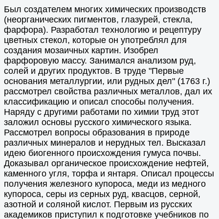
Был создателем многих химических производств
(неорганических пигментов, глазурей, стекла,
фарфора). Разработал технологию и рецептуру
цветных стекол, которые он употреблял для
создания мозаичных картин. Изобрел
фарфоровую массу. Занимался анализом руд,
солей и других продуктов. В труде "Первые
основания металлургии, или рудных дел" (1763 г.)
рассмотрел свойства различных металлов, дал их
классификацию и описал способы получения.
Наряду с другими работами по химии труд этот
заложил основы русского химического языка.
Рассмотрел вопросы образования в природе
различных минералов и нерудных тел. Высказал
идею биогенного происхождения гумуса почвы.
Доказывал органическое происхождение нефтей,
каменного угля, торфа и янтаря. Описал процессы
получения железного купороса, меди из медного
купороса, серы из серных руд, квасцов, серной,
азотной и соляной кислот. Первым из русских
академиков приступил к подготовке учебников по