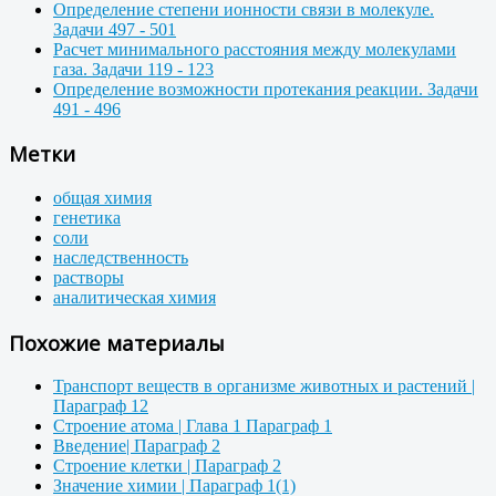
Определение степени ионности связи в молекуле.
Задачи 497 - 501
Расчет минимального расстояния между молекулами
газа. Задачи 119 - 123
Определение возможности протекания реакции. Задачи
491 - 496
Метки
общая химия
генетика
соли
наследственность
растворы
аналитическая химия
Похожие материалы
Транспорт веществ в организме животных и растений |
Параграф 12
Строение атома | Глава 1 Параграф 1
Введение| Параграф 2
Строение клетки | Параграф 2
Значение химии | Параграф 1(1)