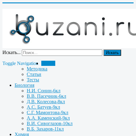
Искать...
Искать
Toggle Navigation
Разное
Методика
Статьи
Тесты
Биология
Н.И. Сонин-6кл
В.В. Пасечник-6кл
Д.В. Колесова-8кл
А.С. Батуев-9кл
С.Г. Мамонтова-9кл
А.А. Каменский-9кл
В.И. Сивоглазов-10кл
В.Б. Захаров-11кл
Химия