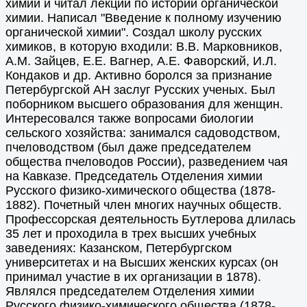
химии и читал лекции по истории органической
химии. Написал "Введение к полному изучению
органической химии". Создал школу русских
химиков, в которую входили: В.В. Марковников,
А.М. Зайцев, Е.Е. Вагнер, А.Е. Фаворский, И.Л.
Кондаков и др. Активно боролся за признание
Петербургской АН заслуг Русских ученых. Был
поборником высшего образования для женщин.
Интересовался также вопросами биологии
сельского хозяйства: занимался садоводством,
пчеловодством (был даже председателем
общества пчеловодов России), разведением чая
на Кавказе. Председатель Отделения химии
Русского физико-химического общества (1878-
1882). Почетный член многих научных обществ.
Профессорская деятельность Бутлерова длилась
35 лет и проходила в трех высших учебных
заведениях: Казанском, Петербургском
университетах и на Высших женских курсах (он
принимал участие в их организации в 1878).
Являлся председателем Отделения химии
Русского физико-химического общества (1878-