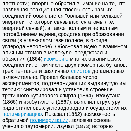
плотности;- впервые обратил внимание на то, что
различная реакционная способность разных
соединений объясняется "большей или меньшей
энергией", с которой связываются атомы (т.е.
энергией связей), а также полным и неполным
потреблением единиц сродства при образовании
связи (в углекислом газе полное, в оксиде
углерода неполное). Обосновал идею о взаимном
влиянии атомов в молекуле. предсказал и
объяснил (1864)
изомерию
многих органических
соединений, в том числе двух изомерных бутанов,
трех пентанов и различных
спиртов
до амиловых
включительно. Провел большое число
экспериментов, подтверждающих выдвинутую им
теорию: синтезировал и установил строение
третичного бутилового спирта (1864), изобутана
(1866) и изобутилена (1867), выяснил структуру
ряда этиленовых углеводородов и осуществил их
полимеризацию
. Показал (1862) возможность
обратимой
полимеризации
, заложив основы
учения о таутомерии. Изучал (1873) историю