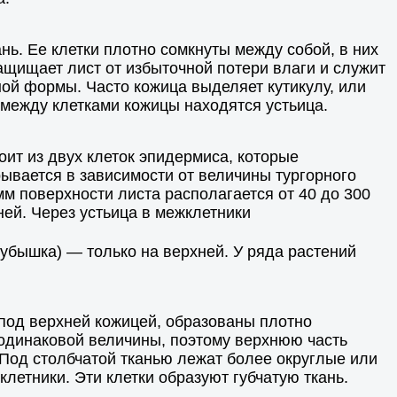
нь. Ее клетки плотно сомкнуты между собой, в них
ащищает лист от избыточной потери влаги и служит
ной формы. Часто кожица выделяет кутикулу, или
 между клетками кожицы находятся устьица.
ит из двух клеток эпидермиса, которые
вается в зависимости от величины тургорного
мм поверхности листа располагается от 40 до 300
ней. Через устьица в межклетники
кубышка) — только на верхней. У ряда растений
 под верхней кожицей, образованы плотно
одинаковой величины, поэтому верхнюю часть
 Под столбчатой тканью лежат более округлые или
летники. Эти клетки образуют губчатую ткань.