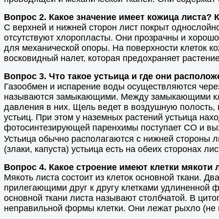
Вопрос 2. Какое значение имеет кожица листа? 
С верхней и нижней сторон лист покрыт однослойно
отсутствуют хлоропласты. Они прозрачны и хорошо
для механической опоры. На поверхности клеток ко
восковидный налет, которая предохраняет растение
Вопрос 3. Что такое устьица и где они располо
Газообмен и испарение воды осуществляются через
называются замыкающими. Между замыкающими клет
давления в них. Щель ведет в воздушную полость, 
устьиц. При этом у наземных растений устьица нах
фотосинтезирующей паренхимы поступает СО и вы
Устьица обычно располагаются с нижней стороны ли
(злаки, капуста) устьица есть на обеих сторонах лис
Вопрос 4. Какое строение имеют клетки мякоти 
Мякоть листа состоит из клеток основной ткани. Д
прилегающими друг к другу клетками удлиненной 
основной ткани листа называют столбчатой. В цито
неправильной формы клетки. Они лежат рыхло (не п