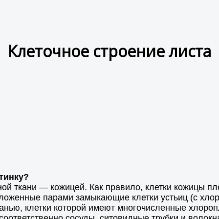
Клеточное строение листа
стинку?
ой ткани — кожицей. Как правило, клетки кожицы пло
оложенные парами замыкающие клетки устьиц (с хло
канью, клетки которой имеют многочисленные хлоро
соответственно сосуды, ситовидные трубки и волокн