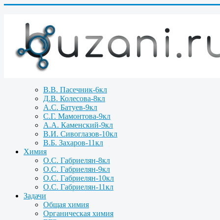
В.В. Пасечник-6кл
Д.В. Колесова-8кл
А.С. Батуев-9кл
С.Г. Мамонтова-9кл
А.А. Каменский-9кл
В.И. Сивоглазов-10кл
В.Б. Захаров-11кл
Химия
О.С. Габриелян-8кл
О.С. Габриелян-9кл
О.С. Габриелян-10кл
О.С. Габриелян-11кл
Задачи
Общая химия
Органическая химия