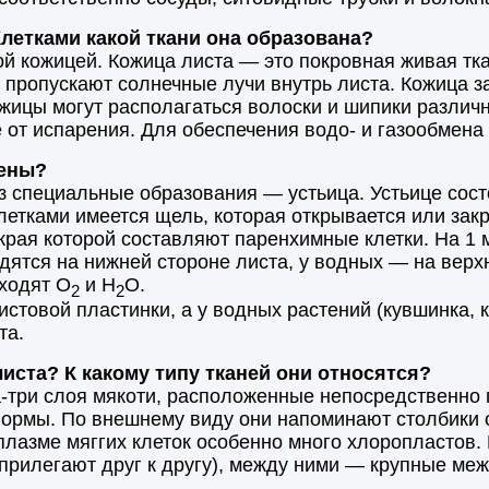
Клетками какой ткани она образована?
й кожицей. Кожица листа — это покровная живая тка
 пропускают солнечные лучи внутрь листа. Кожица з
жицы могут располагаться волоски и шипики различ
 от испарения. Для обеспечения водо- и газообмена
жены?
 специальные образования — устьица. Устьице состо
ками имеется щель, которая открывается или закры
края которой составляют паренхимные клетки. На 1 
одятся на нижней стороне листа, у водных — на верх
ходят О
и Н
О.
2
2
стовой пластинки, а у водных растений (кувшинка, 
та.
листа? К какому типу тканей они относятся?
ва-три слоя мякоти, расположенные непосредственно
формы. По внешнему виду они напоминают столбики 
плазме мяггих клеток особенно много хлоропластов.
рилегают друг к другу), между ними — крупные межк