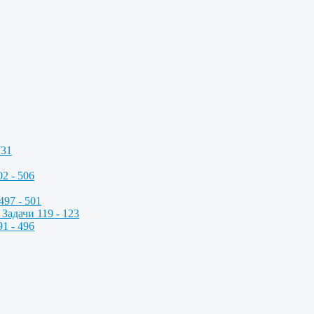
731
2 - 506
497 - 501
Задачи 119 - 123
1 - 496