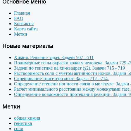
Основное меню
Главная
FAQ
Контакты
Карта сайта
Метки
Новые материалы
Химия. Решение задач. Задачи 507 - 511
Полимерные гены окраски кожи у человека. Задачи 729 -
Задачи по генетике на хи-квадрат (χ2). Задачи 715 - 719
Растворимость соли с учетом активности ионов. Задачи 50
Скрещивание тригетерозигот. Задача 712 - 714.
Определение степени ионности связи в молекуле. Задачи 
Расчет минимального расстояния между молекулами газа. 
Определение возможности протекания реакции. Задачи 49
Метки
общая химия
генетика
соли