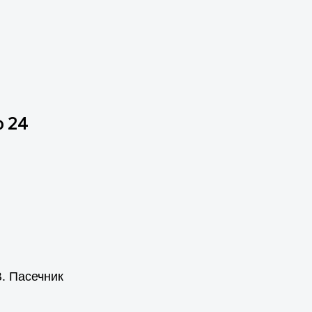
ф 24
В. Пасечник