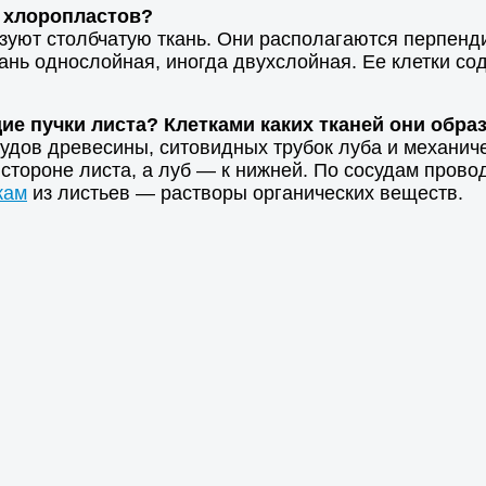
о хлоропластов?
зуют столбчатую ткань. Они располагаются перпенд
ткань однослойная, иногда двухслойная. Ее клетки 
е пучки листа? Клетками каких тканей они обра
судов древесины, ситовидных трубок луба и механич
 стороне листа, а луб — к нижней. По сосудам пров
кам
из листьев — растворы органических веществ.