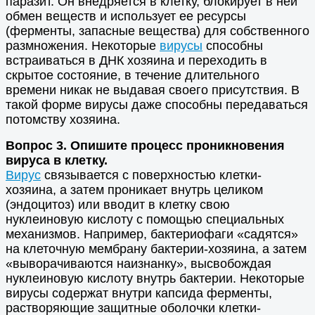
паразит. Он внедряется в клетку, блокирует в ней
обмен веществ и использует ее ресурсы
(ферменты, запасные вещества) для собственного
размножения. Некоторые
вирусы
способны
встраиваться в ДНК хозяина и переходить в
скрытое состояние, в течение длительного
времени никак не выдавая своего присутствия. В
такой форме вирусы даже способны передаваться
потомству хозяина.
Вопрос 3. Опишите процесс проникновения
вируса в клетку.
Вирус
связывается с поверхностью клетки-
хозяина, а затем проникает внутрь целиком
(эндоцитоз) или вводит в клетку свою
нуклеиновую кислоту с помощью специальных
механизмов. Например, бактериофаги «садятся»
на клеточную мембрану бактерии-хозяина, а затем
«выворачиваются наизнанку», высвобождая
нуклеиновую кислоту внутрь бактерии. Некоторые
вирусы содержат внутри капсида ферменты,
растворяющие защитные оболочки клетки-