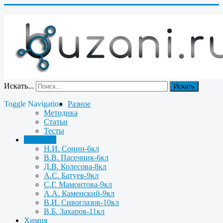
Искать...
Искать
Toggle Navigation
Разное
Методика
Статьи
Тесты
Биология
Н.И. Сонин-6кл
В.В. Пасечник-6кл
Д.В. Колесова-8кл
А.С. Батуев-9кл
С.Г. Мамонтова-9кл
А.А. Каменский-9кл
В.И. Сивоглазов-10кл
В.Б. Захаров-11кл
Химия