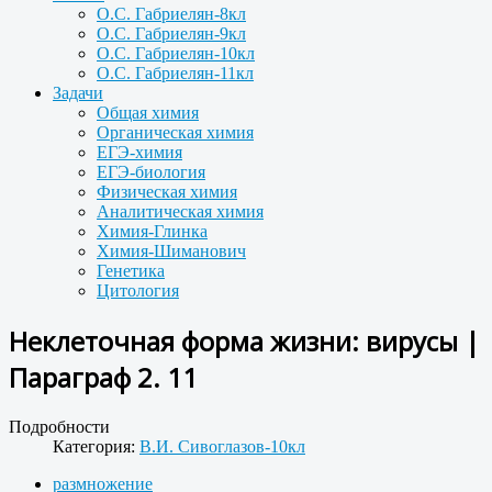
О.С. Габриелян-8кл
О.С. Габриелян-9кл
О.С. Габриелян-10кл
О.С. Габриелян-11кл
Задачи
Общая химия
Органическая химия
ЕГЭ-химия
ЕГЭ-биология
Физическая химия
Аналитическая химия
Химия-Глинка
Химия-Шиманович
Генетика
Цитология
Неклеточная форма жизни: вирусы |
Параграф 2. 11
Подробности
Категория:
В.И. Сивоглазов-10кл
размножение