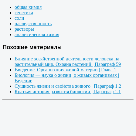
общая химия
генетика
соли
наследственность
растворы
аналитическая химия
Похожие материалы
Влияние хозяйственной деятельности человека на
растительный мир. Охрана растений | Параграф 59
Введение. Организация живой материи | Глава 1
Биология — наука о жизни, о живых организмах |
Ведение
Сущность жизни и свойства живого | Параграф 1.2
Краткая история развития биологии | Параграф 1.1