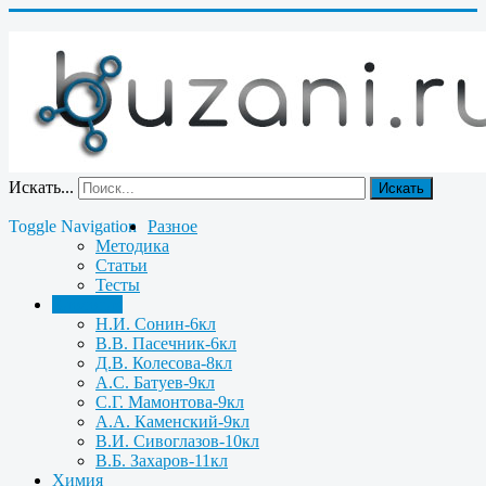
Искать...
Искать
Toggle Navigation
Разное
Методика
Статьи
Тесты
Биология
Н.И. Сонин-6кл
В.В. Пасечник-6кл
Д.В. Колесова-8кл
А.С. Батуев-9кл
С.Г. Мамонтова-9кл
А.А. Каменский-9кл
В.И. Сивоглазов-10кл
В.Б. Захаров-11кл
Химия