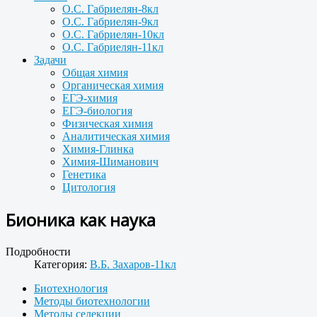
О.С. Габриелян-8кл
О.С. Габриелян-9кл
О.С. Габриелян-10кл
О.С. Габриелян-11кл
Задачи
Общая химия
Органическая химия
ЕГЭ-химия
ЕГЭ-биология
Физическая химия
Аналитическая химия
Химия-Глинка
Химия-Шиманович
Генетика
Цитология
Бионика как наука
Подробности
Категория:
В.Б. Захаров-11кл
Биотехнология
Методы биотехнологии
Методы селекции