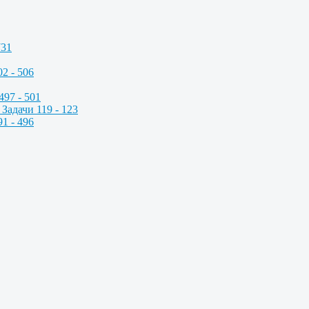
731
2 - 506
497 - 501
Задачи 119 - 123
1 - 496