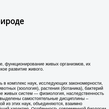
рироде
ние, функционирование живых организмов, их
кое развитие живого.
ь в комплекс наук, исследующих закономерности,
отных (зоология), растения (ботаника), бактерий
ие живых систем — физиология, наследственность
ой выделены самостоятельные дисциплины –
ой из этих наук, объединяются, взаимно
общий характер. Особенность современной биологии