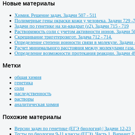
Новые материалы
Химия. Решение задач. Задачи 507 - 511
Полимерные гены окраски кожи у человека. Задачи 729 -
Задачи по генетике на хи-квадрат (χ2). Задачи 715 - 719
Растворимость соли с учетом активности ионов. Задачи 50
Скрещивание тригетерозигот. Задача 712 - 714.
Определение степени ионности связи в молекуле. Задачи 
Расчет минимального расстояния между молекулами газа. 
Определение возможности протекания реакции. Задачи 49
Метки
общая химия
генетика
соли
наследственность
растворы
аналитическая химия
Похожие материалы
Версии задач по генетике (ЕГЭ биология) | Задачи 12-23
Тесты по биологии 9-11 классы (ЕГЭ). Часть 1. Вариант 2