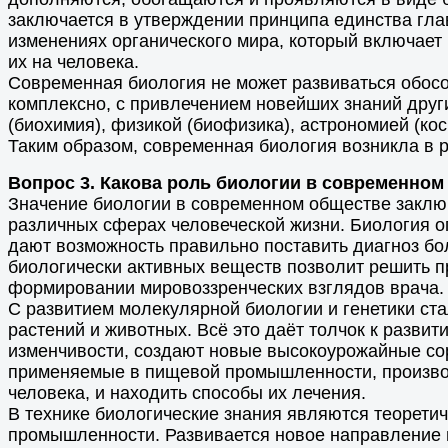
заключается в утверждении принципа единства гл
изменениях органического мира, который включает
их на человека.
Современная биология не может развиваться обосо
комплексно, с привлечением новейших знаний друг
(биохимия), физикой (биофизика), астрономией (ко
Таким образом, современная биология возникла в 
Вопрос 3. Какова роль биологии в современном
Значение биологии в современном обществе заключа
различных сферах человеческой жизни. Биология о
дают возможность правильно поставить диагноз бо
биологически активных веществ позволит решить п
формировании мировоззренческих взглядов врача.
С развитием молекулярной биологии и генетики с
растений и животных. Всё это даёт толчок к разв
изменчивости, создают новые высокоурожайные со
применяемые в пищевой промышленности, производ
человека, и находить способы их лечения.
В технике биологические знания являются теоретич
промышленности. Развивается новое направление пр