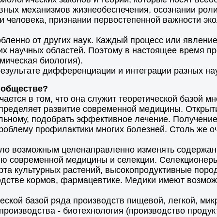
авных механизмов жизнеобеспечения, осознании рол
 и человека, признании первостепенной важности эк
бленно от других наук. Каждый процесс или явление
их научных областей. Поэтому в настоящее время пр
смическая биология).
результате дифференциации и интеграции разных на
 обществе?
ется в том, что она служит теоретической базой мн
пределяет развитие современной медицины. Открыти
льному, подобрать эффективное лечение. Получение
роблему профилактики многих болезней. Столь же о
тало возможным целенаправленно изменять содержа
итию современной медицины и селекции. Селекционер
рта культурных растений, высокопродуктивные пор
стве кормов, фармацевтике. Медики имеют возможн
еской базой ряда производств пищевой, легкой, мик
оизводства - биотехнология (производство продукто