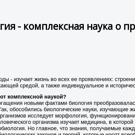
гия - комплексная наука о п
оды - изучает жизнь во всех ее проявлениях: строе
жающей средой, а также индивидуальное и историчес
ют комплексной наукой?
богащения новыми фактами биология преобразовалас
ак, обособились биологические науки, изучающие жив
 организмов исследует морфология, функционирован
человеческого организма изучает медицина, в котор
обиология. Но главное, что знания, получаемые кажд
иологических законов и теорий, которые носят все