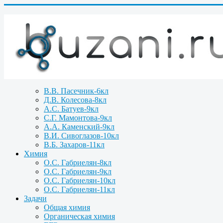
В.В. Пасечник-6кл
Д.В. Колесова-8кл
А.С. Батуев-9кл
С.Г. Мамонтова-9кл
А.А. Каменский-9кл
В.И. Сивоглазов-10кл
В.Б. Захаров-11кл
Химия
О.С. Габриелян-8кл
О.С. Габриелян-9кл
О.С. Габриелян-10кл
О.С. Габриелян-11кл
Задачи
Общая химия
Органическая химия