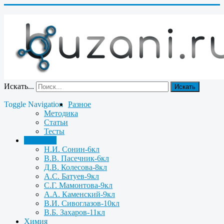
Искать...
Искать
Toggle Navigation
Разное
Методика
Статьи
Тесты
Биология
Н.И. Сонин-6кл
В.В. Пасечник-6кл
Д.В. Колесова-8кл
А.С. Батуев-9кл
С.Г. Мамонтова-9кл
А.А. Каменский-9кл
В.И. Сивоглазов-10кл
В.Б. Захаров-11кл
Химия