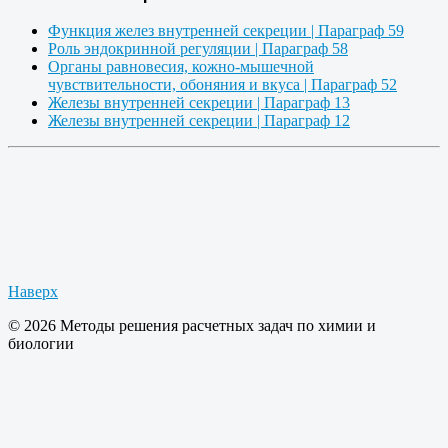
Функция желез внутренней секреции | Параграф 59
Роль эндокринной регуляции | Параграф 58
Органы равновесия, кожно-мышечной
чувствительности, обоняния и вкуса | Параграф 52
Железы внутренней секреции | Параграф 13
Железы внутренней секреции | Параграф 12
Наверх
© 2026 Методы решения расчетных задач по химии и
биологии