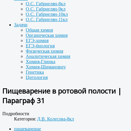
О.С. Габриелян-8кл
О.С. Габриелян-9кл
О.С. Габриелян-10кл
О.С. Габриелян-11кл
Задачи
Общая химия
Органическая химия
ЕГЭ-химия
ЕГЭ-биология
Физическая химия
Аналитическая химия
Химия-Глинка
Химия-Шиманович
Генетика
Цитология
Пищеварение в ротовой полости |
Параграф 31
Подробности
Категория:
Д.В. Колесова-8кл
пищеварение