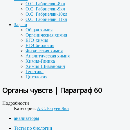
О.С. Габриелян-8кл
О.С. Габриелян-9кл
О.С. Габриелян-10кл
О.С. Габриелян-11кл
Задачи
Общая химия
Органическая химия
ЕГЭ-химия
ЕГЭ-биология
Физическая химия
Аналитическая химия
Химия-Глинка
Химия-Шиманович
Генетика
Цитология
Органы чувств | Параграф 60
Подробности
Категория:
А.С. Батуев-9кл
анализаторы
Тесты по биологии