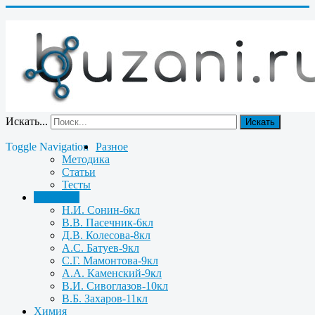
Искать...
Искать
Toggle Navigation
Разное
Методика
Статьи
Тесты
Биология
Н.И. Сонин-6кл
В.В. Пасечник-6кл
Д.В. Колесова-8кл
А.С. Батуев-9кл
С.Г. Мамонтова-9кл
А.А. Каменский-9кл
В.И. Сивоглазов-10кл
В.Б. Захаров-11кл
Химия