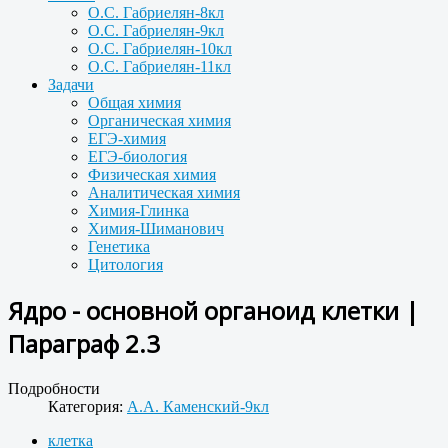
О.С. Габриелян-8кл
О.С. Габриелян-9кл
О.С. Габриелян-10кл
О.С. Габриелян-11кл
Задачи
Общая химия
Органическая химия
ЕГЭ-химия
ЕГЭ-биология
Физическая химия
Аналитическая химия
Химия-Глинка
Химия-Шиманович
Генетика
Цитология
Ядро - основной органоид клетки |
Параграф 2.3
Подробности
Категория:
А.А. Каменский-9кл
клетка