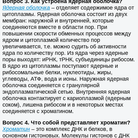
Вопрос 3. Как устроена ядерная оболочка?
Ядерная оболочка
– отделяет содержимое ядра от
цитоплазмы. Ядерная оболочка состоит из двух
мембран: наружной и внутренней, которые
соединяются вместе в области пор. При
повышении скорости обменных процессов между
ядром и цитоплазмой количество пор
увеличивается, т.е. можно судить об активности
ядра по количеству пор. Из ядра через ядерные
поры выходят: иРНК, тРНК, субъединицы рибосом.
В ядро из цитоплазмы поступают ядерные и
рибосомальные белки, нуклеотиды, жиры,
углеводы, АТФ, вода и ионы. Наружная ядерная
оболочка соединяется с гранулярной
эндоплазматической сетью. Внутренняя ядерная
оболочка контактирует с кариоплазмой (ядерным
соком), лишена рибосом и в некоторых местах
соединяется с хроматином.
Вопрос 4. Что собой представляет хроматин?
Хроматин
– это комплекс ДНК и белков, в
основном гистоновых. Молекулы гистонов с ДНК