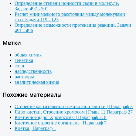
Определение степени ионности связи в молекуле.
Задачи 497 - 501
Расчет минимального расстояния между молекулами
газа. Задачи 119 - 123
Определение возможности протекания реакции. Задачи
491 - 496
Метки
общая химия
генетика
соли
наследственность
растворы
аналитическая химия
Похожие материалы
Строение растительной и животной клетки | Параграф 3
Ядро клетки, Строение хромосом | Глава 11 Параграф 27
Клеточное ядро. Хромосомы | Параграф 2. 8
Клеточное строение организма | Параграф 7
Клетка | Параграф 1