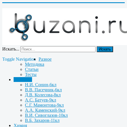
Искать...
Искать
Toggle Navigation
Разное
Методика
Статьи
Тесты
Биология
Н.И. Сонин-6кл
В.В. Пасечник-6кл
Д.В. Колесова-8кл
А.С. Батуев-9кл
С.Г. Мамонтова-9кл
А.А. Каменский-9кл
В.И. Сивоглазов-10кл
В.Б. Захаров-11кл
Химия