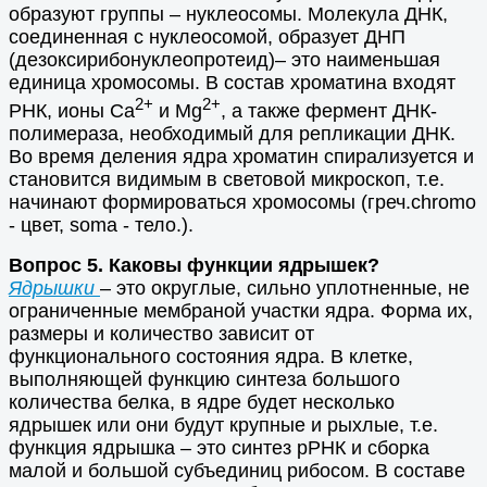
образуют группы – нуклеосомы. Молекула ДНК,
соединенная с нуклеосомой, образует ДНП
(дезоксирибонуклеопротеид)– это наименьшая
единица хромосомы. В состав хроматина входят
2+
2+
РНК, ионы Ca
и Mg
, а также фермент ДНК-
полимераза, необходимый для репликации ДНК.
Во время деления ядра хроматин спирализуется и
становится видимым в световой микроскоп, т.е.
начинают формироваться хромосомы (греч.chromo
- цвет, soma - тело.).
Вопрос 5. Каковы функции ядрышек?
Ядрышки
– это округлые, сильно уплотненные, не
ограниченные мембраной участки ядра. Форма их,
размеры и количество зависит от
функционального состояния ядра. В клетке,
выполняющей функцию синтеза большого
количества белка, в ядре будет несколько
ядрышек или они будут крупные и рыхлые, т.е.
функция ядрышка – это синтез рРНК и сборка
малой и большой субъединиц рибосом. В составе