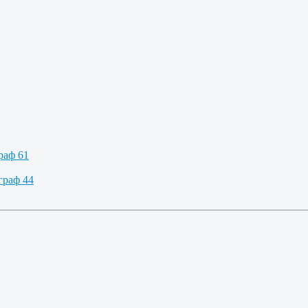
раф 61
граф 44