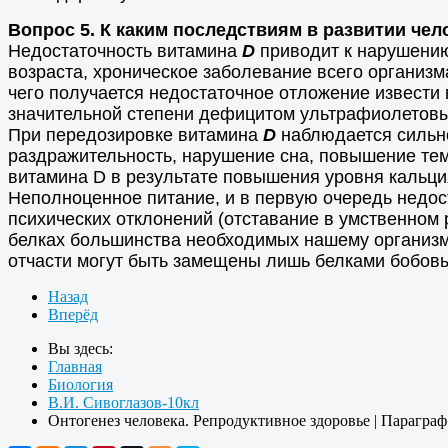
Вопрос 5. К каким последствиям в развитии че
Недостаточность витамина
D
приводит к нарушению
возраста, хроническое заболевание всего организ
чего получается недостаточное отложение извести 
значительной степени дефицитом ультрафиолетовы
При передозировке витамина
D
наблюдается сильно
раздражительность, нарушение сна, повышение тем
витамина D в результате повышения уровня кальция
Неполноценное питание, и в первую очередь недос
психических отклонений (отставание в умственном
белках большинства необходимых нашему организм
отчасти могут быть замещены лишь белками бобовы
Назад
Вперёд
Вы здесь:
Главная
Биология
В.И. Сивоглазов-10кл
Онтогенез человека. Репродуктивное здоровье | Параграф 