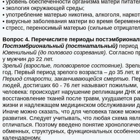
• уровень обеспеченности организма матери питат
• экология окружающей среды;
• употребление матерью никотина, алкоголя, нарко
• вирусные заболевания матери во время беременно
• стресс, переносимый матерью (сильные отрицател
Вопрос 4. Перечислите периоды постэмбриональ
Постэмбриональный (постнатальный)
период 
Ювенильный (до полового созревания).
Согласно пр
у мужчин до 22 лет.
Зрелый (взрослые, половозрелое состояние).
Зрелы
год. Первый период зрелого возраста – до 35 лет, в
Период старости, заканчивающейся смертью.
Пер
людей, достигших 60 - 76 лет называют пожилыми, 
человека: происходит нарушение репликации ДНК и 
восстановление тканей после травм, ухудшается ра
жизни и надлежащем медицинском обслуживании да
Иначе можно сказать, что для человека также мож
развития. Следует учитывать, что любая схема явл
отличаться. Поэтому введено понятие хронологичес
обменных, структурных, функциональных особеннос
календарному.