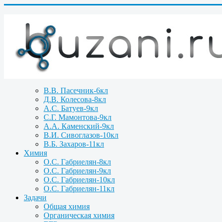
В.В. Пасечник-6кл
Д.В. Колесова-8кл
А.С. Батуев-9кл
С.Г. Мамонтова-9кл
А.А. Каменский-9кл
В.И. Сивоглазов-10кл
В.Б. Захаров-11кл
Химия
О.С. Габриелян-8кл
О.С. Габриелян-9кл
О.С. Габриелян-10кл
О.С. Габриелян-11кл
Задачи
Общая химия
Органическая химия