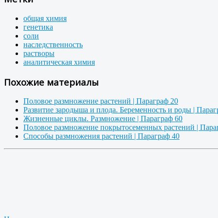
общая химия
генетика
соли
наследственность
растворы
аналитическая химия
Похожие материалы
Половое размножение растений | Параграф 20
Развитие зародыша и плода. Беременность и роды | Параг
Жизненные циклы. Размножение | Параграф 60
Половое размножение покрытосеменных растений | Пара
Способы размножения растений | Параграф 40