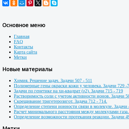
Основное меню
Главная
FAQ
Контакты
Карта сайта
Метки
Новые материалы
Химия. Решение задач. Задачи 507 - 511
Полимерные гены окраски кожи у человека. Задачи 729 -
Задачи по генетике на хи-квадрат (χ2). Задачи 715 - 719
Растворимость соли с учетом активности ионов. Задачи 50
Скрещивание тригетерозигот. Задача 712 - 714.
Определение степени ионности связи в молекуле. Задачи 
Расчет минимального расстояния между молекулами газа. 
Определение возможности протекания реакции. Задачи 49
Метки