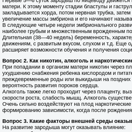
Первые 5—6 суток зародыш по яйцеводу движется к 
матери. К этому моменту стадии бластулы и гастру
закладывается хорда, потом нервная трубка, затем
увеличение массы эмбриона и его начинают называ
В следующие четыре недели эмбрионального развит
наиболее грубым и множественным врожденным по
Длительная (38—40 недель) беременность, характе
движениям, с развитым вкусом, слухом и т.д. Еще 
расширяет возможности обучения и получения соц
Вопрос 2. Как никотин, алкоголь и наркотическ
При попадании в организм матери никотин через пл
ухудшению снабжения ребенка кислородом и питат
преждевременные роды или выкидыши на поздних с
вероятность развития пороков сердца.
Алкоголь также легко проходит через плаценту, в
скорости роста, слабость мышц. Алкоголь существ
Очень сильно воздействуют на плод наркотические
формированию зависимости, когда после рождения 
Вопрос 3. Какие факторы внешней среды оказы
На развитие зародыша могут оказывать влияние: