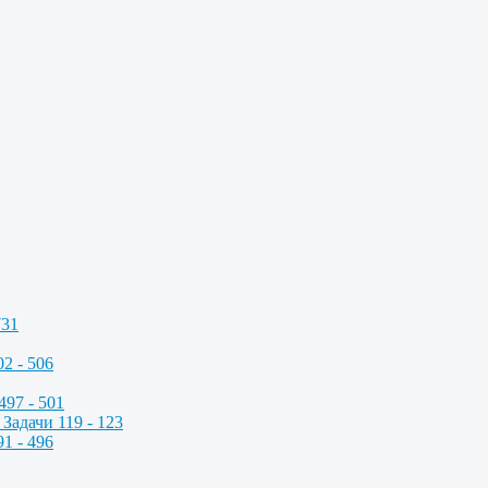
731
2 - 506
497 - 501
Задачи 119 - 123
1 - 496