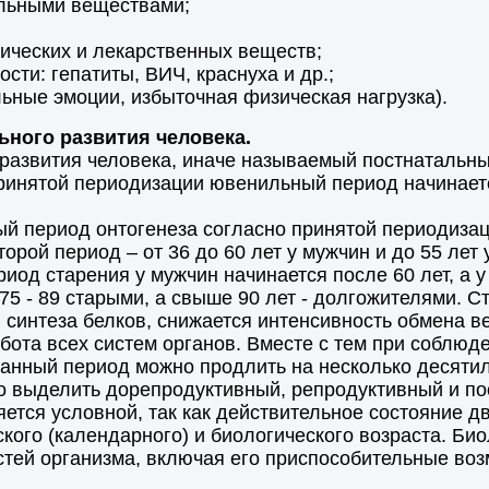
ельными веществами;
тических и лекарственных веществ;
сти: гепатиты, ВИЧ, краснуха и др.;
ьные эмоции, избыточная физическая нагрузка).
ного развития человека.
развития человека, иначе называемый постнатальны
инятой периодизации ювенильный период начинается
й период онтогенеза согласно принятой периодизации
торой период – от 36 до 60 лет у мужчин и до 55 лет
иод старения у мужчин начинается после 60 лет, а 
75 - 89 старыми, а свыше 90 лет - долгожителями. С
синтеза белков, снижается интенсивность обмена ве
бота всех систем органов. Вместе с тем при соблюд
нный период можно продлить на несколько десятил
но выделить дорепродуктивный, репродуктивный и 
яется условной, так как действительное состояние д
кого (календарного) и биологического возраста. Би
тей организма, включая его приспособительные воз