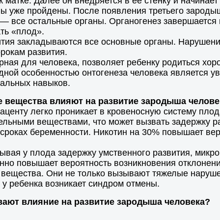
матке. Далее он внедряется в ее стенку и начинает
лы уже пройдены. После появления третьего зародыш
 — все остальные органы. Органогенез завершается к
ть «плод».
ия закладываются все основные органы. Нарушение 
рокам развития.
рная для человека, позволяет ребенку родиться х
одной особенностью онтогенеза человека является у
иальных навыков.
ие вещества влияют на развитие зародыша челове
аценту легко проникает в кровеносную систему плод
ельными веществами, что может вызвать задержку р
роках беременности. Никотин на 30% повышает вер
ызывая у плода задержку умственного развития, мик
енно повышает вероятность возникновения отклонени
 вещества. Они не только вызывают тяжелые нарушен
у ребенка возникает синдром отмены.
вают влияние на развитие зародыша человека?