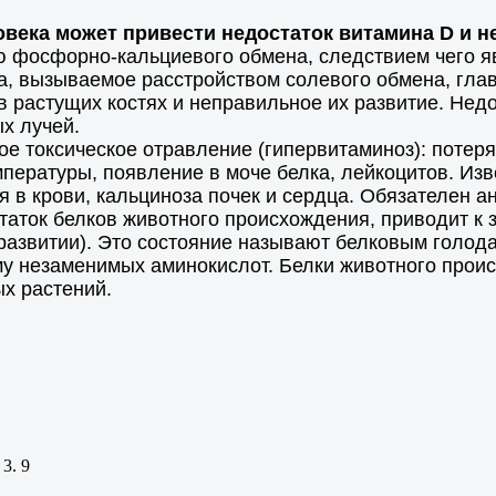
ловека может привести недостаток витамина D и 
 фосфорно-кальциевого обмена, следствием чего я
ма, вызываемое расстройством солевого обмена, гла
в растущих костях и неправильное их развитие. Нед
х лучей.
е токсическое отравление (гипервитаминоз): потеря 
пературы, появление в моче белка, лейкоцитов. Изв
 в крови, кальциноза почек и сердца. Обязателен ан
таток белков животного происхождения, приводит к 
 развитии). Это состояние называют белковым голо
у незаменимых аминокислот. Белки животного проис
х растений.
3. 9