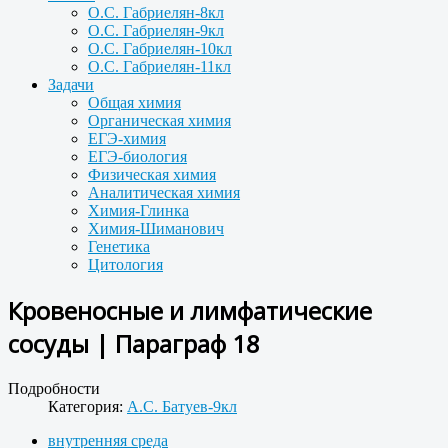
О.С. Габриелян-8кл
О.С. Габриелян-9кл
О.С. Габриелян-10кл
О.С. Габриелян-11кл
Задачи
Общая химия
Органическая химия
ЕГЭ-химия
ЕГЭ-биология
Физическая химия
Аналитическая химия
Химия-Глинка
Химия-Шиманович
Генетика
Цитология
Кровеносные и лимфатические
сосуды | Параграф 18
Подробности
Категория:
А.С. Батуев-9кл
внутренняя среда