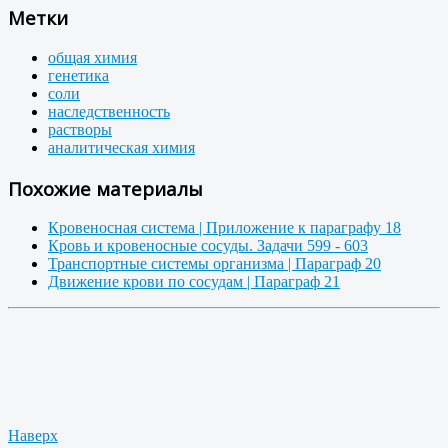
Метки
общая химия
генетика
соли
наследственность
растворы
аналитическая химия
Похожие материалы
Кровеносная система | Приложение к параграфу 18
Кровь и кровеносные сосуды. Задачи 599 - 603
Транспортные системы организма | Параграф 20
Движение крови по сосудам | Параграф 21
Наверх