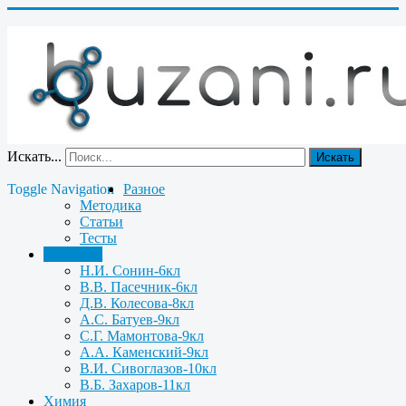
Искать...
Искать
Toggle Navigation
Разное
Методика
Статьи
Тесты
Биология
Н.И. Сонин-6кл
В.В. Пасечник-6кл
Д.В. Колесова-8кл
А.С. Батуев-9кл
С.Г. Мамонтова-9кл
А.А. Каменский-9кл
В.И. Сивоглазов-10кл
В.Б. Захаров-11кл
Химия