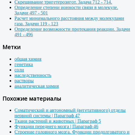
Скрещивание тригетерозигот. Задача 712 - 714.
Определение степени ионности связи в молекуле.
Задачи 497 - 501
Расчет минимального расстояния между молекулами
газа. Задачи 119 - 123
Определение возможности протекания реакции. Задачи
491 - 496
Метки
общая химия
генетика
соли
наследственность
растворы
аналитическая химия
Похожие материалы
Соматический и автономный (вегетативного) отделы
нервной системы | Параграф 47
Ткани растений и животных | Параграф 5
Функции переднего мозга | Параграф 46
Строение головного мозга. Функции продолговатого и