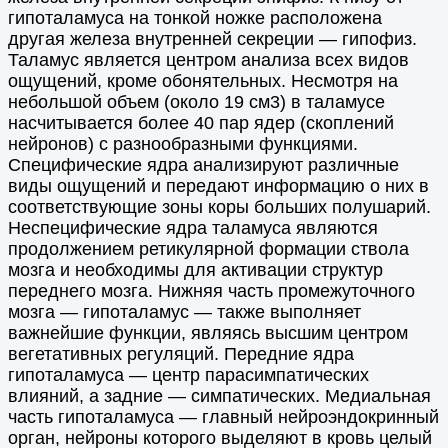
гипоталамуса на тонкой ножке расположена
другая железа внутренней секреции — гипофиз.
Таламус является центром анализа всех видов
ощущений, кроме обонятельных. Несмотря на
небольшой объем (около 19 см3) в таламусе
насчитывается более 40 пар ядер (скоплений
нейронов) с разнообразными функциями.
Специфические ядра анализируют различные
виды ощущений и передают информацию о них в
соответствующие зоны коры больших полушарий.
Неспецифические ядра таламуса являются
продолжением ретикулярной формации ствола
мозга и необходимы для активации структур
переднего мозга. Нижняя часть промежуточного
мозга — гипоталамус — также выполняет
важнейшие функции, являясь высшим центром
вегетативных регуляций. Передние ядра
гипоталамуса — центр парасимпатических
влияний, а задние — симпатических. Медиальная
часть гипоталамуса — главный нейроэндокринный
орган, нейроны которого выделяют в кровь целый