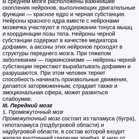
В среднем мозге расположены важнейшие
скопления нейронов, выполняющих двигательные
функции — красное ядро и черная субстанция.
Нейроны красного ядра вместе с нейронами
мозжечка участвуют в поддержании тонуса мышц
и координации позы тела. Нейроны черной
субстанции содержат в качестве медиатора
дофамин, а аксоны этих нейронов проходят в
структуры переднего мозга. При тяжелом
заболевании — паркинсонизме — нейроны черной
субстанции перестают вырабатывать дофамин и
разрушаются. При этом человек теряет
способность начинать произвольные движения,
делается заторможенным, страдает также и
эмоциональная сфера, может развиться
слабоумие.
III. Передний мозг
1. Промежуточный мозг
Промежуточный мозг
состоит из таламуса (бугра),
гипоталамуса (подбугровой области) и
надбугровой области, в состав которой входит
железа внутренней секреции эпифиз. К низу от