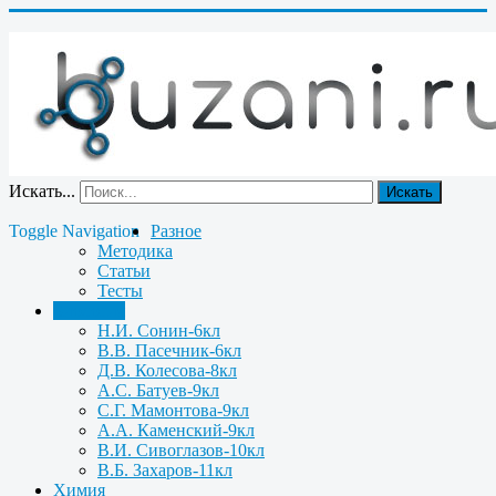
Искать...
Искать
Toggle Navigation
Разное
Методика
Статьи
Тесты
Биология
Н.И. Сонин-6кл
В.В. Пасечник-6кл
Д.В. Колесова-8кл
А.С. Батуев-9кл
С.Г. Мамонтова-9кл
А.А. Каменский-9кл
В.И. Сивоглазов-10кл
В.Б. Захаров-11кл
Химия