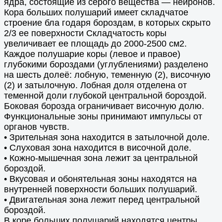
ядра, состоящие из серого вещества — нейронов.
Кора больших полушарий имеет складчатое
строение бла годаря бороздам, в которых скрыто
2/3 ее поверхности Складчатость коры
увеличивает ее площадь до 2000-2500 см2.
Каждое полушарие коры (левое и правое)
глубокими бороздами (углублениями) разделено
на шесть долеё: лобную, теменную (2), височную
(2) и затылочную. Лобная доля отделена от
теменной доли глубокой центральной бороздой.
Боковая борозда ограничивает височную долю.
Функциональные зоны принимают импульсы от
органов чувств.
• Зрительная зона находится в затылочной доле.
• Слуховая зона находится в височной доле.
• Кожно-мышечная зона лежит за центральной
бороздой.
• Вкусовая и обонятельная зоны находятся на
внутренней поверхности больших полушарий.
• Двигательная зона лежит перед центральной
бороздой.
В коре больших полушарий находятся центры