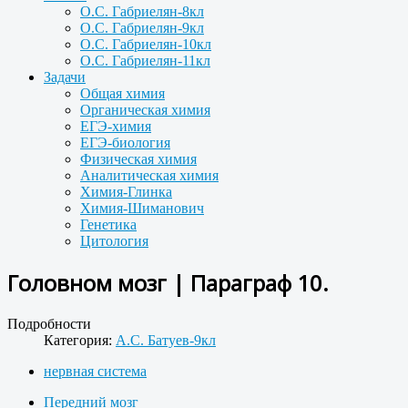
О.С. Габриелян-8кл
О.С. Габриелян-9кл
О.С. Габриелян-10кл
О.С. Габриелян-11кл
Задачи
Общая химия
Органическая химия
ЕГЭ-химия
ЕГЭ-биология
Физическая химия
Аналитическая химия
Химия-Глинка
Химия-Шиманович
Генетика
Цитология
Головном мозг | Параграф 10.
Подробности
Категория:
А.С. Батуев-9кл
нервная система
Передний мозг