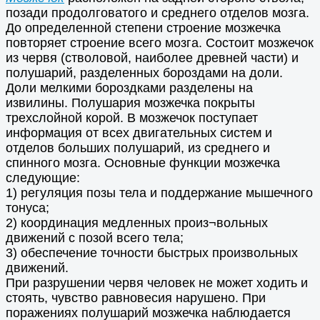
позади продолговатого и среднего отделов мозга.
До определенной степени строение мозжечка
повторяет строение всего мозга. Состоит мозжечок
из червя (стволовой, наиболее древней части) и
полушарий, разделенных бороздами на доли.
Доли мелкими бороздками разделены на
извилины. Полушария мозжечка покрыты
трехслойной корой. В мозжечок поступает
информация от всех двигательных систем и
отделов больших полушарий, из среднего и
спинного мозга. Основные функции мозжечка
следующие:
1) регуляция позы тела и поддержание мышечного
тонуса;
2) координация медленных произ¬вольных
движений с позой всего тела;
3) обеспечение точности быстрых произвольных
движений.
При разрушении червя человек не может ходить и
стоять, чувство равновесия нарушено. При
поражениях полушарий мозжечка наблюдается