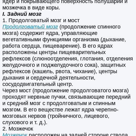
ядер и покрывающего поверхность полушарий и
мозжечка в виде коры.
I. Задний мозг
1. Продолговатый мозг и мост
Продолговатый мозг
(продолжение спинного
мозга) содержит ядра, управляющие
вегетативными функциями организма (дыхание,
работа сердца, пищеварение). В его ядрах
расположены центры пищеварительных
рефлексов (слюноотделения, глотания, отделения
желудочного и поджелудочного сока), защитных
рефлексов (кашель, рвота, чихание), центры
дыхания и сердечной деятельности,
сосудодвигательный центр.
Через мост (продолжение продолговатого мозга)
проходят нервные пучки, связывающие передний
и средний мозг с продолговатым и спинным
мозгом. В его веществе лежат ядра черепно-
мозговых нервов (тройничного, лицевого,
слухового и т. д.).
2. Мозжечок
Мозжечок
расположен на задней стороне ствола,